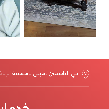
حي الياسمين ـ مبنى ياسمينة الريا
خدمات 